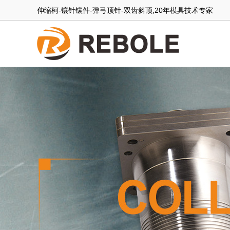
伸缩柯-镶针镶件-弹弓顶针-双齿斜顶,20年模具技术专家