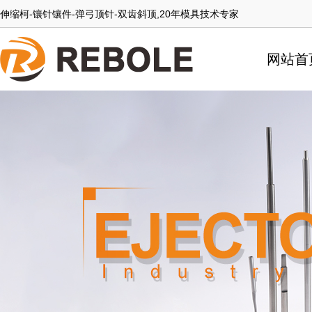
伸缩柯-镶针镶件-弹弓顶针-双齿斜顶,20年模具技术专家
网站首