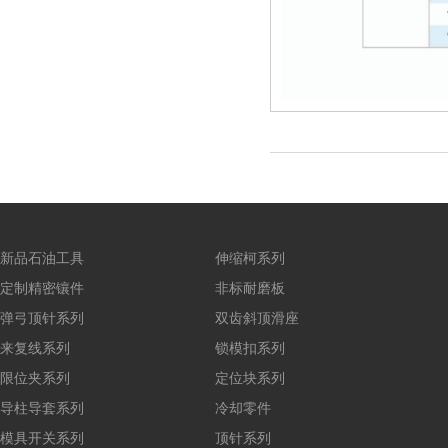
新品石油工具
伸缩柯系列
定制精密镶件
非标耐磨板
弹弓顶针系列
双齿斜顶滑座
来复线系列
锁模扣系列
限位夹系列
定位块系列
导柱导套系列
冷却零件
模具开关系列
顶针系列