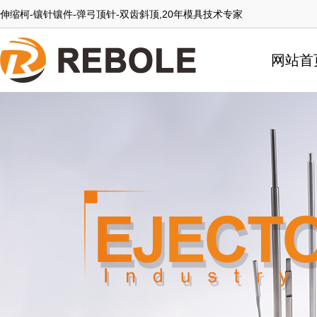
伸缩柯-镶针镶件-弹弓顶针-双齿斜顶,20年模具技术专家
网站首