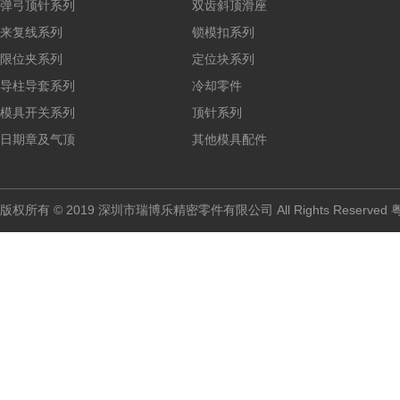
弹弓顶针系列
双齿斜顶滑座
来复线系列
锁模扣系列
限位夹系列
定位块系列
导柱导套系列
冷却零件
模具开关系列
顶针系列
日期章及气顶
其他模具配件
版权所有 © 2019 深圳市瑞博乐精密零件有限公司 All Rights Reserved
粤