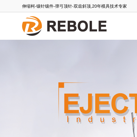
伸缩柯-镶针镶件-弹弓顶针-双齿斜顶,20年模具技术专家