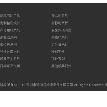
新品石油工具
伸缩柯系列
定制精密镶件
非标耐磨板
弹弓顶针系列
双齿斜顶滑座
来复线系列
锁模扣系列
限位夹系列
定位块系列
导柱导套系列
冷却零件
模具开关系列
顶针系列
日期章及气顶
其他模具配件
版权所有 © 2019 深圳市瑞博乐精密零件有限公司 All Rights Reserved
粤