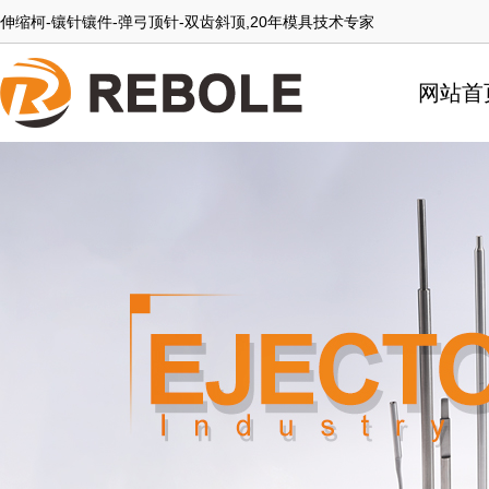
伸缩柯-镶针镶件-弹弓顶针-双齿斜顶,20年模具技术专家
网站首