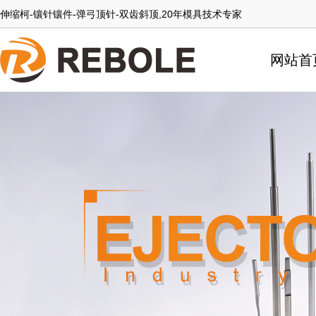
伸缩柯-镶针镶件-弹弓顶针-双齿斜顶,20年模具技术专家
网站首