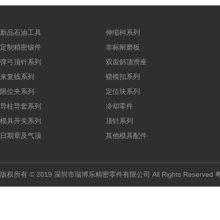
新品石油工具
伸缩柯系列
定制精密镶件
非标耐磨板
弹弓顶针系列
双齿斜顶滑座
来复线系列
锁模扣系列
限位夹系列
定位块系列
导柱导套系列
冷却零件
模具开关系列
顶针系列
日期章及气顶
其他模具配件
版权所有 © 2019 深圳市瑞博乐精密零件有限公司 All Rights Reserved
粤