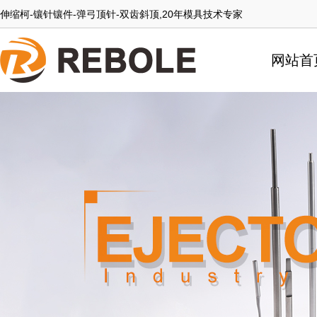
伸缩柯-镶针镶件-弹弓顶针-双齿斜顶,20年模具技术专家
网站首