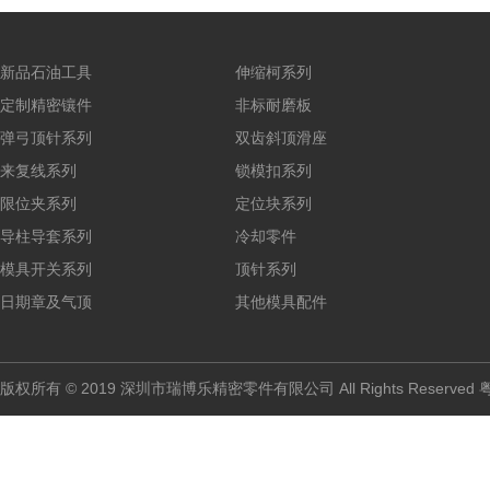
新品石油工具
伸缩柯系列
定制精密镶件
非标耐磨板
弹弓顶针系列
双齿斜顶滑座
来复线系列
锁模扣系列
限位夹系列
定位块系列
导柱导套系列
冷却零件
模具开关系列
顶针系列
日期章及气顶
其他模具配件
版权所有 © 2019 深圳市瑞博乐精密零件有限公司 All Rights Reserved
粤