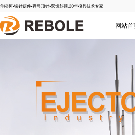
伸缩柯-镶针镶件-弹弓顶针-双齿斜顶,20年模具技术专家
网站首