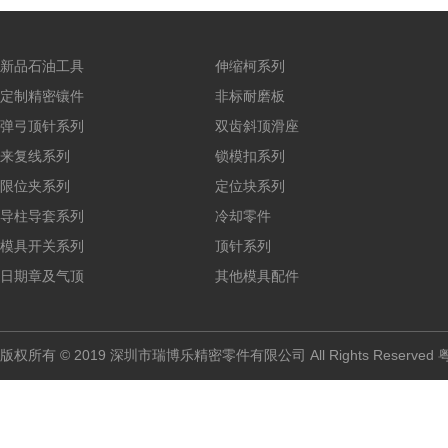
新品石油工具
伸缩柯系列
定制精密镶件
非标耐磨板
弹弓顶针系列
双齿斜顶滑座
来复线系列
锁模扣系列
限位夹系列
定位块系列
导柱导套系列
冷却零件
模具开关系列
顶针系列
日期章及气顶
其他模具配件
版权所有 © 2019 深圳市瑞博乐精密零件有限公司 All Rights Reserved
粤