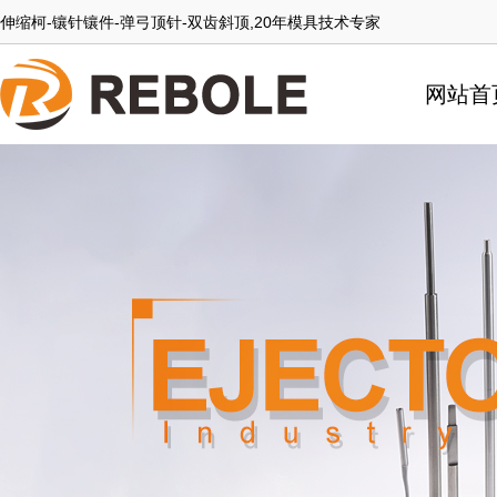
伸缩柯-镶针镶件-弹弓顶针-双齿斜顶,20年模具技术专家
网站首