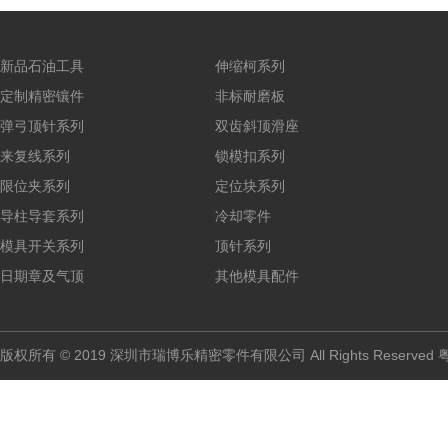
新品石油工具
伸缩柯系列
定制精密镶件
非标耐磨板
弹弓顶针系列
双齿斜顶滑座
来复线系列
锁模扣系列
限位夹系列
定位块系列
导柱导套系列
冷却零件
模具开关系列
顶针系列
日期章及气顶
其他模具配件
版权所有 © 2019 深圳市瑞博乐精密零件有限公司 All Rights Reserved
粤