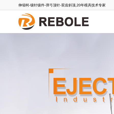
伸缩柯-镶针镶件-弹弓顶针-双齿斜顶,20年模具技术专家