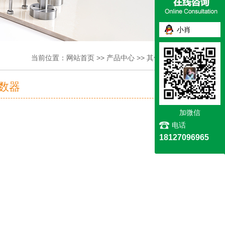
小肖
当前位置：
网站首页
>>
产品中心
>>
其他模具配件
计数器
加微信
电话
18127096965