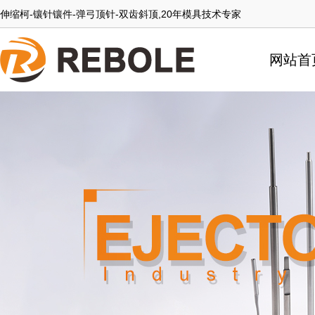
伸缩柯-镶针镶件-弹弓顶针-双齿斜顶,20年模具技术专家
网站首