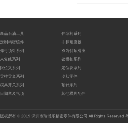
新品石油工具
伸缩柯系列
定制精密镶件
非标耐磨板
弹弓顶针系列
双齿斜顶滑座
来复线系列
锁模扣系列
限位夹系列
定位块系列
导柱导套系列
冷却零件
模具开关系列
顶针系列
日期章及气顶
其他模具配件
版权所有 © 2019 深圳市瑞博乐精密零件有限公司 All Rights Reserved
粤