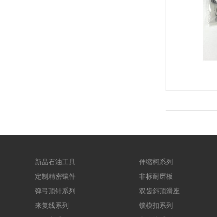
新品石油工具
伸缩柯系列
定制精密镶件
非标耐磨板
弹弓顶针系列
双齿斜顶滑座
来复线系列
锁模扣系列