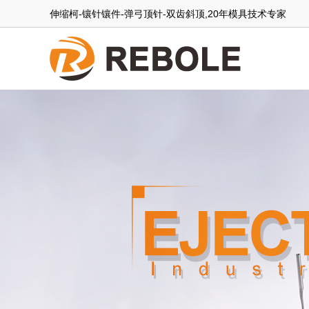
伸缩柯-镶针镶件-弹弓顶针-双齿斜顶,20年模具技术专家