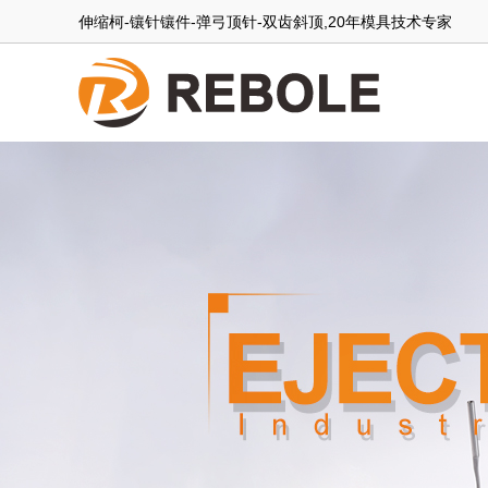
伸缩柯-镶针镶件-弹弓顶针-双齿斜顶,20年模具技术专家