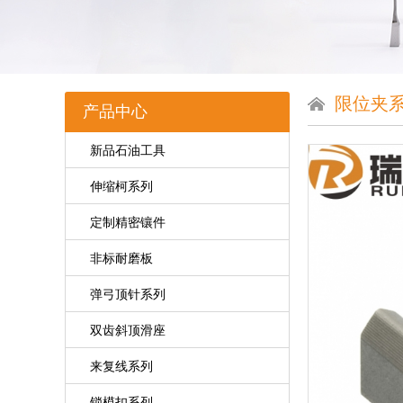
限位夹
产品中心
新品石油工具
伸缩柯系列
定制精密镶件
非标耐磨板
弹弓顶针系列
双齿斜顶滑座
来复线系列
锁模扣系列