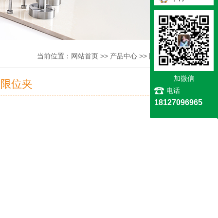
当前位置：
网站首页
>>
产品中心
>>
限位夹系列
加微信
5 限位夹
电话
18127096965