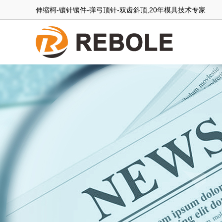
伸缩柯-镶针镶件-弹弓顶针-双齿斜顶,20年模具技术专家