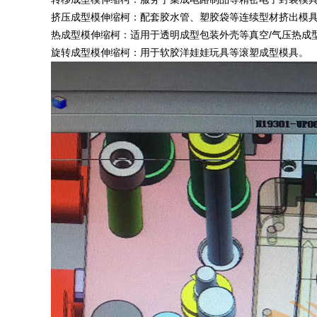
挤压成型模伸缩柯：配套胶水管、塑胶袋等连续型材挤出模
热成型模伸缩柯：适用于透明成型包装外壳等真空/气压热成
旋转成型模伸缩柯：用于软胶洋娃娃玩具等滚塑成型模具。