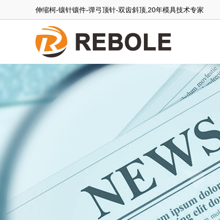
伸缩柯-镶针镶件-弹弓顶针-双齿斜顶,20年模具技术专家