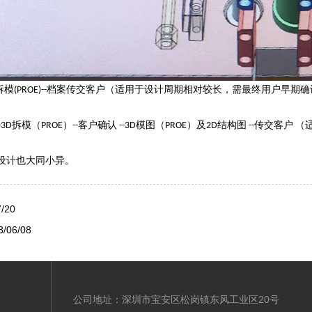
拆模
档案传交客户（适用于设计周期相对较长，需最终用户早期确
(PROE)--
拆模（
）
客户确认
模图（
）及
结构图
传交客户
（
-3D
PROE
--
--3D
PROE
2D
--
设计也大同小异。
/20
/06/08
公司地址：深圳市宝安区松岗镇东风工业区20号