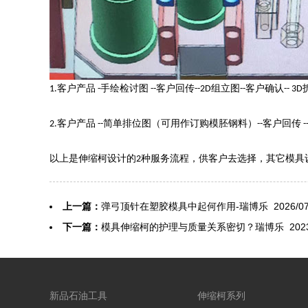
客户产品
手绘检讨图
客户回传
组立图
客户确认
1.
-
--
--2D
--
-- 3D
客户产品
简单排位图（可用作订购模胚钢料）
客户回传
2.
--
--
-
以上是
伸缩柯设计
的
种服务流程，供客户去选择，其它模具
2
上一篇：
弹弓顶针在塑胶模具中起何作用-瑞博乐
2026/07
下一篇：
模具伸缩柯的护理与质量关系密切？瑞博乐
2023
新品石油工具
伸缩柯系列