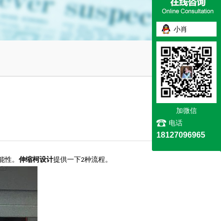
小肖
加微信
电话
18127096965
能性。
伸缩柯设计
提供一下
种流程。
2