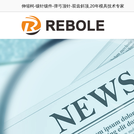
伸缩柯-镶针镶件-弹弓顶针-双齿斜顶,20年模具技术专家