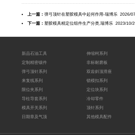
上一篇：
弹弓顶针在塑胶模具中起何作用-瑞博乐
2026/07
下一篇：
塑胶模具精定位组件生产分类,瑞博乐
2023/10/2
新品石油工具
伸缩柯系列
定制精密镶件
非标耐磨板
弹弓顶针系列
双齿斜顶滑座
来复线系列
锁模扣系列
限位夹系列
定位块系列
导柱导套系列
冷却零件
模具开关系列
顶针系列
日期章及气顶
其他模具配件