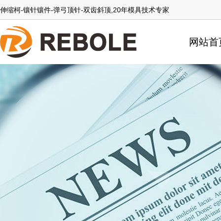
伸缩柯-镶针镶件-弹弓顶针-双齿斜顶,20年模具技术专家
网站首