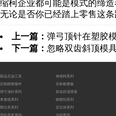
缩柯企业都可能是模式的缔造
无论是否你已经踏上零售这条
上一篇：
弹弓顶针在塑胶模
下一篇：
忽略双齿斜顶模具
新品石油工具
伸缩柯系列
定制精密镶件
非标耐磨板
弹弓顶针系列
双齿斜顶滑座
来复线系列
锁模扣系列
限位夹系列
定位块系列
导柱导套系列
冷却零件